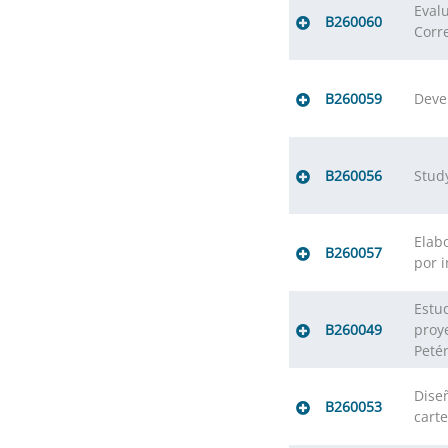
Evalu
B260060
Corr
B260059
Deve
B260056
Stud
Elabo
B260057
por 
Estud
B260049
proy
Peté
Diseñ
B260053
cart