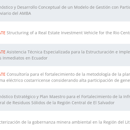
nóstico y Desarrollo Conceptual de un Modelo de Gestión con Partic
oviario del AMBA
ATE
Structuring of a Real Estate Investment Vehicle for the Rio Cent
ATE
Asistencia Técnica Especializada para la Estructuración e Imp
s Inmediatos en Ecuador
ATE
Consultoría para el fortalecimiento de la metodología de la pla
ema eléctrico costarricense considerando alta participación de gen
óstico Estratégico y Plan Maestro para el Fortalecimiento de la In
ral de Residuos Sólidos de la Región Central de El Salvador
cterización de la gobernanza minera ambiental en la Región del Lit