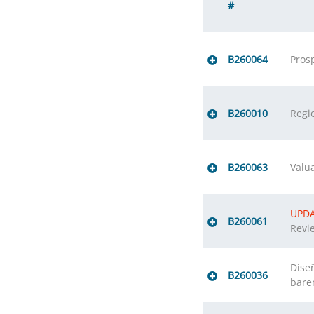
#
B260064
Prosp
B260010
Regi
B260063
Valu
UPD
B260061
Revi
Diseñ
B260036
barem