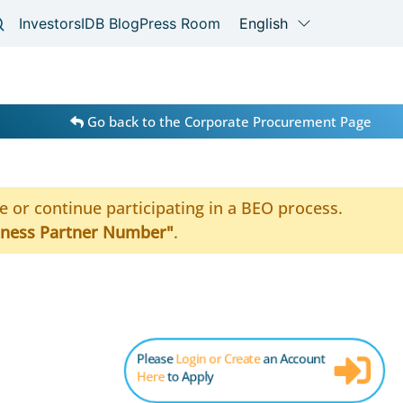
Go back to the Corporate Procurement Page
te or continue participating in a BEO process.
iness Partner Number"
.
Please
Login or Create
an Account
Here
to Apply