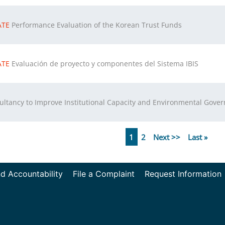
ATE
Performance Evaluation of the Korean Trust Funds
ATE
Evaluación de proyecto y componentes del Sistema IBIS
ultancy to Improve Institutional Capacity and Environmental Govern
1
2
Next
Next
>>
Last
Last
»
page
page